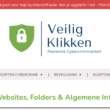
al punt voor hulp bij internetfraude. Ben je opgelicht ? bel - FR
OORTEN CYBERCRIME
BEVEILIGING
KLOPTDA
ebsites, Folders & Algemene In