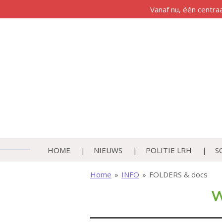
Vanaf nu, één centra
Ga
direct
naar
de
hoofdinhoud
HOME
NIEUWS
POLITIE LRH
S
Home
»
INFO
»
FOLDERS & docs
W