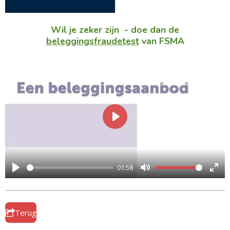
Wil je zeker zijn - doe dan de
beleggingsfraudetest
van FSMA
P
l
a
y
01:58
P
M
E
l
u
n
a
t
t
Terug
y
e
e
r