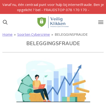
Vanaf nu, één centraal punt voor hulp bij internetfraude. Ben je
Ga
opgelicht ? bel - FRAUDSTOP 078 170 170 -
direct
naar
de
hoofdinhoud
Home
»
Soorten Cybercrime
»
BELEGGINSFRAUDE
BELEGGINGSFRAUDE