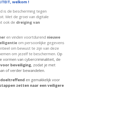
TEIT, welkom !
d is de bescherming tegen
it. Met de groei van digitale
mt ook de
dreiging van
mer
en vinden voortdurend
nieuwe
elligentie
om persoonlijke gegevens
entieel om bewust te zijn van deze
e nemen om jezelf te beschermen.
Op
e vormen van cybercriminaliteit, de
 voor beveiliging
, zodat je met
aan of verder bewandelen.
 doeltreffend
en gemakkelijk voor
tappen zetten naar een veiligere