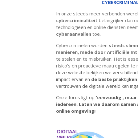
CYBERCRIMINALI
In onze steeds meer verbonden werel
cybercriminaliteit
belangrijker dan oo
technologieën en online diensten nee
cyberaanvallen
toe.
Cybercriminelen worden
steeds slim
manieren, mede door Artificiële Int
te stelen en te misbruiken. Het is ess
risico's en proactieve maatregelen t
deze website bekijken we verschillend
impact ervan en
de beste praktijken
vertrouwen de digitale wereld kan ing
Onze focus ligt op
'
eenvoudig', maar
iedereen.
Laten we daarom samen s
online omgeving!