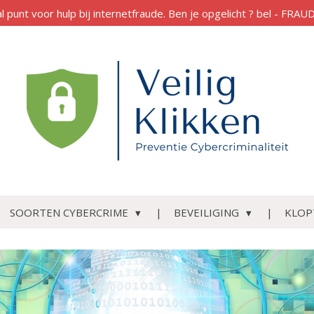
al punt voor hulp bij internetfraude. Ben je opgelicht ? bel - FR
SOORTEN CYBERCRIME
BEVEILIGING
KLOP