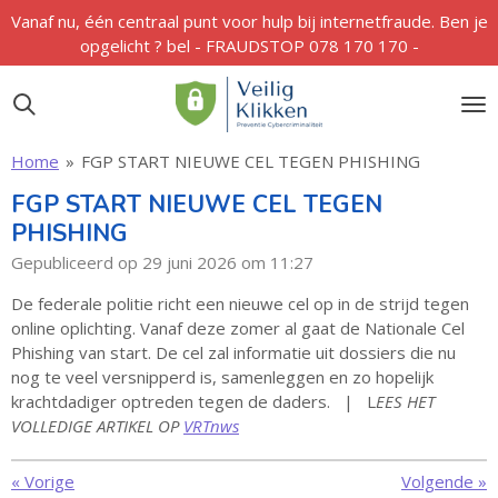
Vanaf nu, één centraal punt voor hulp bij internetfraude. Ben je
Ga
opgelicht ? bel - FRAUDSTOP 078 170 170 -
direct
naar
de
hoofdinhoud
Home
»
FGP START NIEUWE CEL TEGEN PHISHING
FGP START NIEUWE CEL TEGEN
PHISHING
Gepubliceerd op 29 juni 2026 om 11:27
De federale politie richt een nieuwe cel op in de strijd tegen
online oplichting. Vanaf deze zomer al gaat de Nationale Cel
Phishing van start. De cel zal informatie uit dossiers die nu
nog te veel versnipperd is, samenleggen en zo hopelijk
krachtdadiger optreden tegen de daders. | L
EES HET
VOLLEDIGE ARTIKEL OP
VRTnws
«
Vorige
Volgende
»