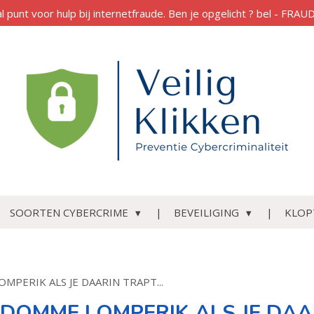
al punt voor hulp bij internetfraude. Ben je opgelicht ? bel - FR
SOORTEN CYBERCRIME
BEVEILIGING
KLOP
PERIK ALS JE DAARIN TRAPT...
DOMME LOMPERIK ALS JE DAARI