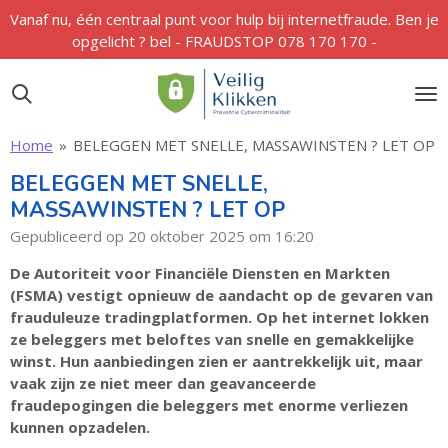
Vanaf nu, één centraal punt voor hulp bij internetfraude. Ben je
Ga
opgelicht ? bel - FRAUDSTOP 078 170 170 -
direct
naar
de
hoofdinhoud
Home
»
BELEGGEN MET SNELLE, MASSAWINSTEN ? LET OP
BELEGGEN MET SNELLE,
MASSAWINSTEN ? LET OP
Gepubliceerd op 20 oktober 2025 om 16:20
De Autoriteit voor Financiële Diensten en Markten
(FSMA) vestigt opnieuw de aandacht op de gevaren van
frauduleuze tradingplatformen. Op het internet lokken
ze beleggers met beloftes van snelle en gemakkelijke
winst. Hun aanbiedingen zien er aantrekkelijk uit, maar
vaak zijn ze niet meer dan geavanceerde
fraudepogingen die beleggers met enorme verliezen
kunnen opzadelen.