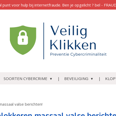
al punt voor hulp bij internetfraude. Ben je opgelicht ? bel - FR
SOORTEN CYBERCRIME
BEVEILIGING
KLOP
massaal valse berichten!
blokkeren massaal valse berichte