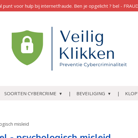
al punt voor hulp bij internetfraude. Ben je opgelicht ? bel - FR
SOORTEN CYBERCRIME
BEVEILIGING
KLOP
logisch misleid
el - psychologisch misleid