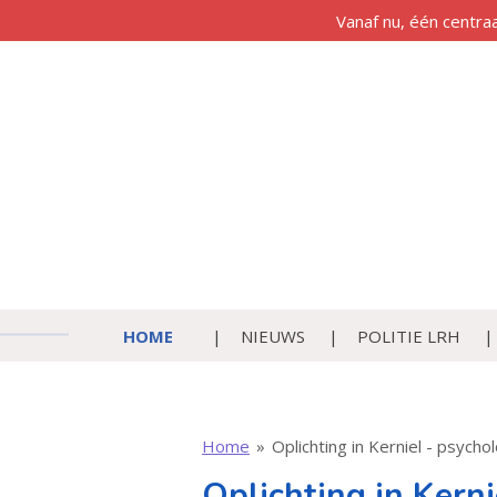
Vanaf nu, één centra
Ga
direct
naar
de
hoofdinhoud
HOME
NIEUWS
POLITIE LRH
Home
»
Oplichting in Kerniel - psycho
Oplichting in Kerni