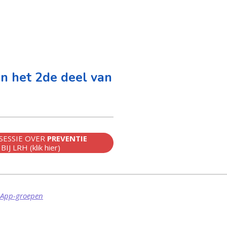
u
n
n
t
t
e
e
r
f
u
in het 2de deel van
l
l
s
c
r
OSESSIE OVER
PREVENTIE
BIJ LRH (klik hier)
e
e
n
sApp-groepen