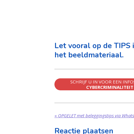
l
a
y
Let vooral op de TIPS 
het beeldmateriaal.
SCHRIJF U IN VOOR EEN INF
CYBERCRIMINALITEIT
«
OPGELET met beleggingstips via What
Reactie plaatsen