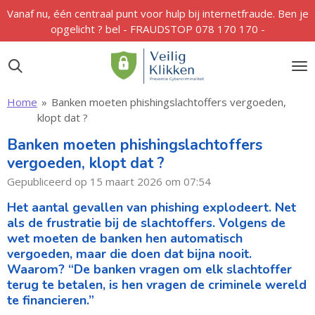
Vanaf nu, één centraal punt voor hulp bij internetfraude. Ben je
Ga
opgelicht ? bel - FRAUDSTOP 078 170 170 -
direct
naar
de
hoofdinhoud
Home
»
Banken moeten phishingslachtoffers vergoeden,
klopt dat ?
Banken moeten phishingslachtoffers
vergoeden, klopt dat ?
Gepubliceerd op 15 maart 2026 om 07:54
Het aantal gevallen van phishing explodeert. Net
als de frustratie bij de slachtoffers. Volgens de
wet moeten de banken hen automatisch
vergoeden, maar die doen dat bijna nooit.
Waarom? “De banken vragen om elk slachtoffer
terug te betalen, is hen vragen de criminele wereld
te financieren.”