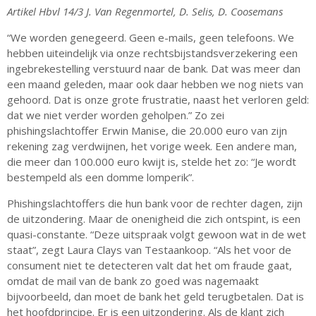
Artikel Hbvl 14/3 J. Van Regenmortel, D. Selis, D. Coosemans
“We worden genegeerd. Geen e-mails, geen telefoons. We
hebben uiteindelijk via onze rechtsbijstandsverzekering een
ingebrekestelling verstuurd naar de bank. Dat was meer dan
een maand geleden, maar ook daar hebben we nog niets van
gehoord. Dat is onze grote frustratie, naast het verloren geld:
dat we niet verder worden geholpen.” Zo zei
phishingslachtoffer Erwin Manise, die 20.000 euro van zijn
rekening zag verdwijnen, het vorige week. Een andere man,
die meer dan 100.000 euro kwijt is, stelde het zo: “Je wordt
bestempeld als een domme lomperik”.
Phishingslachtoffers die hun bank voor de rechter dagen, zijn
de uitzondering. Maar de onenigheid die zich ontspint, is een
quasi-constante. “Deze uitspraak volgt gewoon wat in de wet
staat”, zegt Laura Clays van Testaankoop. “Als het voor de
consument niet te detecteren valt dat het om fraude gaat,
omdat de mail van de bank zo goed was nagemaakt
bijvoorbeeld, dan moet de bank het geld terugbetalen. Dat is
het hoofdprincipe. Er is een uitzondering. Als de klant zich