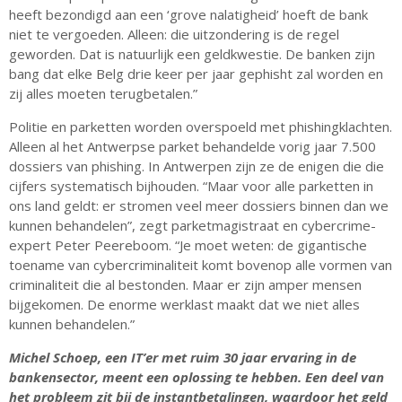
heeft bezondigd aan een ‘grove nalatigheid’ hoeft de bank
niet te vergoeden. Alleen: die uitzondering is de regel
geworden. Dat is natuurlijk een geldkwestie. De banken zijn
bang dat elke Belg drie keer per jaar gephisht zal worden en
zij alles moeten terugbetalen.”
Politie en parketten worden overspoeld met phishingklachten.
Alleen al het Antwerpse parket behandelde vorig jaar 7.500
dossiers van phishing. In Antwerpen zijn ze de enigen die die
cijfers systematisch bijhouden. “Maar voor alle parketten in
ons land geldt: er stromen veel meer dossiers binnen dan we
kunnen behandelen”, zegt parketmagistraat en cybercrime-
expert Peter Peereboom. “Je moet weten: de gigantische
toename van cybercriminaliteit komt bovenop alle vormen van
criminaliteit die al bestonden. Maar er zijn amper mensen
bijgekomen. De enorme werklast maakt dat we niet alles
kunnen behandelen.”
Michel Schoep, een IT’er met ruim 30 jaar ervaring in de
bankensector, meent een oplossing te hebben. Een deel van
het probleem zit bij de instantbetalingen, waardoor het geld